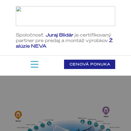
Spoločnosť
Juraj Blidár
je certifikovaný
partner pre predaj a montáž ​výrobkov
Ž​
alúzie NEVA
CENOVÁ PONUKA