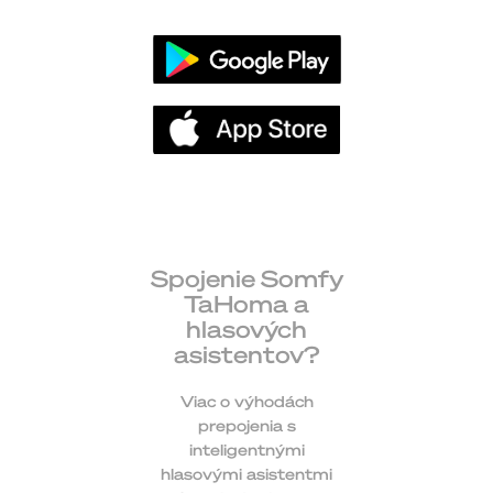
Spojenie Somfy
TaHoma a
hlasových
asistentov?
Viac o výhodách
prepojenia s
inteligentnými
hlasovými asistentmi