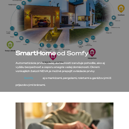
SmartHome
od Somfy
Automatizácia prvkov vašej domácnosti zaručuje pohodlie, ako aj
vyššiu bezpečnosť a úsporu enegrie vašej domácnosti. Okrem
vonkajších žalúzii NEVA je možné prepojiť ovládacie prvky
Somfy
aj s markízami, pergolami, roletami a garážovými či
príjazdovými bránami.