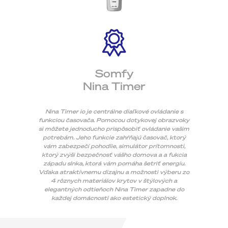
Somfy
Nina Timer
Nina Timer io je centrálne diaľkové ovládanie s
funkciou časovača. Pomocou dotykovej obrazvoky
si môžete jed​​noducho prispôsobiť ovládanie vašim
potrebám. Jeho funkcie zahŕňajú časovač, ktorý
vám zabezpečí pohodlie, simulátor prítomnosti,
ktorý zvýši bezpečnosť vášho domova a a fukcia
západu slnka, ktorá vám pomáha šetriť energiu.
Vďaka atraktívnemu dizajnu a možnosti výberu zo
4 rôznych materiálov krytov v štýlových a
elegantných odtieňoch Nina Timer zapadne do
každej domácnosti ako estetický doplnok.