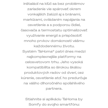
inštalácií na kľúč sa bez problémov
zariadenie vie spárovať okrem
vonkajších žalúzií aj s bránami,
markízami, ovládaním napájania na
osvetlenie a s podporou čidiel,
časovača a termostatu optimalizovať
využívanie energií a prispôsobiť
mnoho prvkov domácnosti vášmu
každodennému životu.
Systém TaHoma® patrí dnes medzi
najkomplexnejšie platformy na
celosvetovom trhu. Jeho vysoká
kompatibilita so širokou škálou
produktových radov od dverí, cez
kúrenie, osvetlenie atď. ho predurčuje
na vášho dlhoročného spoľahlivého
partnera.
Stiahnite si aplikáciu TaHoma by
Somfy do svojho smartfónu: