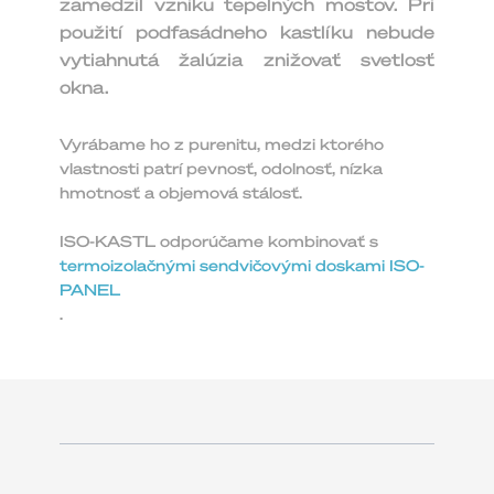
zamedzil vzniku tepelných mostov. Pri
použití podfasádneho kastlíku nebude
vytiahnutá žalúzia znižovať svetlosť
okna.
Vyrábame ho z purenitu, medzi ktorého
vlastnosti patrí pevnosť, odolnosť, nízka
hmotnosť a objemová stálosť.
ISO-KASTL odporúčame kombinovať s
termoizolačnými sendvičovými doskami ISO-
PANEL
.