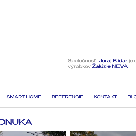
Spoločnosť
Juraj Blidár
je 
výrobkov
Ž​alúzie NEVA
SMART HOME
REFERENCIE
KONTAKT
BL
PONUKA