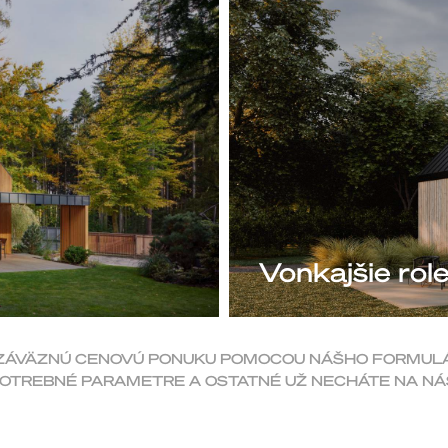
Vonkajšie ro
ZÁVÄZNÚ CENOVÚ PONUKU POMOCOU NÁŠHO FORMULÁR
OTREBNÉ PARAMETRE A OSTATNÉ UŽ NECHÁTE NA NÁ