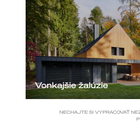
Vonkajšie žalúzie
NECHAJTE SI VYPRACOVAŤ NE
P